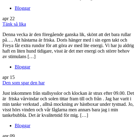
Bloggar
apr
22
Tänk så lika
Denna vecka är den föregående ganska lik, skönt att det bara rullar
på…. Att hästarna är friska. Doris hänger med i sin egen takt och
Freya får extra rundor för att göra av med lite energi. Vi har ju aldrig
haft en liten hund tidigare, visst är det mer energi och större behov
av stimulans […]
Bloggar
apr
15
Den som spar den har
Just inkommen från stallsysslor och klockan är strax efter 09.00. Det
är friska vårvindar och solen tittar fram till och från . Jag har varit i
min tanke verkstad , alltså mockning av hästboxar under tystnad. Jo,
visst hörs vinden och vår fåglarna men annars bara jag i min
tankebubbla. Det är kvalitetstid för mig. […]
Bloggar
apr
09