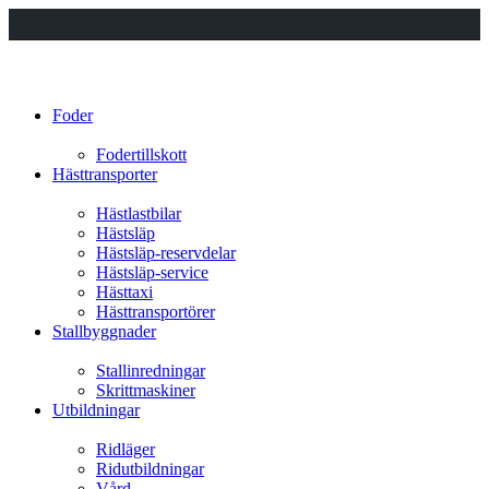
Foder
Fodertillskott
Hästtransporter
Hästlastbilar
Hästsläp
Hästsläp-reservdelar
Hästsläp-service
Hästtaxi
Hästtransportörer
Stallbyggnader
Stallinredningar
Skrittmaskiner
Utbildningar
Ridläger
Ridutbildningar
Vård