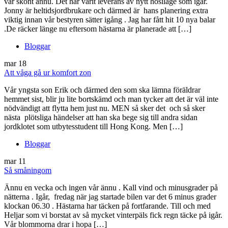
vår skönt ännu. Det har varit leverans av nytt hösilage som igår.
Jonny är heltidsjordbrukare och därmed är hans planering extra
viktig innan vår bestyren sätter igång . Jag har fått hit 10 nya balar
.De räcker länge nu eftersom hästarna är planerade att […]
Bloggar
mar
18
Att våga gå ur komfort zon
Vår yngsta son Erik och därmed den som ska lämna föräldrar
hemmet sist, blir ju lite bortskämd och man tycker att det är väl inte
nödvändigt att flytta hem just nu. MEN så sker det och så sker
nästa plötsliga händelser att han ska bege sig till andra sidan
jordklotet som utbytesstudent till Hong Kong. Men […]
Bloggar
mar
11
Så småningom
Ännu en vecka och ingen vår ännu . Kall vind och minusgrader på
nätterna . Igår, fredag när jag startade bilen var det 6 minus grader
klockan 06.30 . Hästarna har täcken på fortfarande. Till och med
Heljar som vi borstat av så mycket vinterpäls fick regn täcke på igår.
Vår blommorna drar i hopa […]