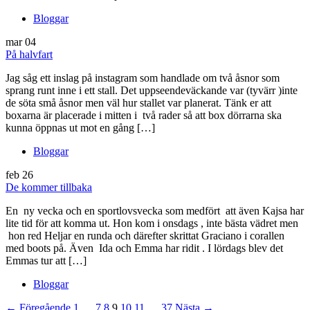
Bloggar
mar
04
På halvfart
Jag såg ett inslag på instagram som handlade om två åsnor som
sprang runt inne i ett stall. Det uppseendeväckande var (tyvärr )inte
de söta små åsnor men väl hur stallet var planerat. Tänk er att
boxarna är placerade i mitten i två rader så att box dörrarna ska
kunna öppnas ut mot en gång […]
Bloggar
feb
26
De kommer tillbaka
En ny vecka och en sportlovsvecka som medfört att även Kajsa har
lite tid för att komma ut. Hon kom i onsdags , inte bästa vädret men
hon red Heljar en runda och därefter skrittat Graciano i corallen
med boots på. Även Ida och Emma har ridit . I lördags blev det
Emmas tur att […]
Bloggar
← Föregående
1
…
7
8
9
10
11
…
37
Nästa →