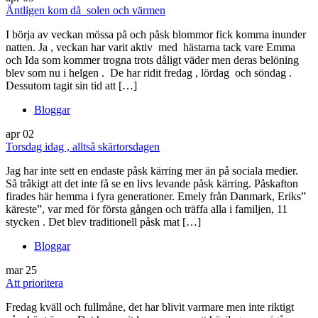
Äntligen kom då solen och värmen
I börja av veckan mössa på och påsk blommor fick komma inunder
natten. Ja , veckan har varit aktiv med hästarna tack vare Emma
och Ida som kommer trogna trots dåligt väder men deras belöning
blev som nu i helgen . De har ridit fredag , lördag och söndag .
Dessutom tagit sin tid att […]
Bloggar
apr
02
Torsdag idag , alltså skärtorsdagen
Jag har inte sett en endaste påsk kärring mer än på sociala medier.
Så tråkigt att det inte få se en livs levande påsk kärring. Påskafton
firades här hemma i fyra generationer. Emely från Danmark, Eriks”
käreste”, var med för första gången och träffa alla i familjen, 11
stycken . Det blev traditionell påsk mat […]
Bloggar
mar
25
Att prioritera
Fredag kväll och fullmåne, det har blivit varmare men inte riktigt