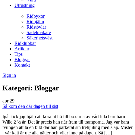
Utrustning
Ridbyxor
Ridhjälm
Ridstövlar
Sadelmakare
Säkerhetsväst
Ridklubbar
Artiklar
Tips
Bloggar
Kontakt
Sign in
Kategori:
Bloggar
apr
29
Så kom den där dagen till sist
Igår fick jag hjälp att köra ut hö till boxarna av vårt lilla barnbarn
Wille 2 ½ år. Det är precis han når fram till tramporna. Jag var bara
tvungen att ta en bild där han parkerat sin trehjuling med släp. Mister
, vår katt är ute alla nätter och vilar inne på dagen. Så […]